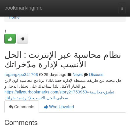
Home
bookmarkinginfo
Togg
navi
Home
1
نظام محاسبة عبر الإنترنت : الحل
الأنسب لإدارة مدّخراتك
regangzpo341706
29 days ago
News
Discuss
هل تبحث عن طريقة مبسطة لإدارة حساباتك؟ برنامج محاسبة اون لاين
هو الخيار الأمثل لك! يساعدك على تحليل الدخل و
https://allyourbookmarks.com/story21759959/تطبيق-محاسبة-
سحابي-الحل-الأنسب-لإدارة-مد-خراتك
Comments
Who Upvoted
Comments