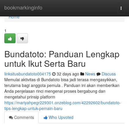
Home
bookmarkinginfo
Togg
navi
Home
1
Bundatoto: Panduan Lengkap
untuk Ikut Serta Baru
linksitusbundatoto004175
32 days ago
News
Discuss
Memulai aktivitas di Bundatoto bisa jadi terasa mengasyikkan,
terutama bagi anggota pemula . Panduan ini akan memberikan
Anda penjelasan rinci mengenai proses bergabung dan
mengetahui prinsip platform
https://mariyahpegr229301.onzeblog.com/42292602/bundatoto-
tips-lengkap-untuk-pemain-baru
Comments
Who Upvoted