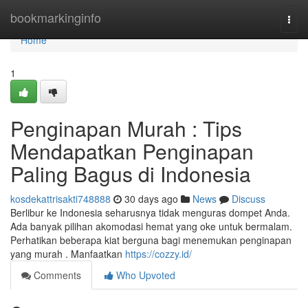
Home
bookmarkinginfo
Togg
navi
Home
1
Penginapan Murah : Tips
Mendapatkan Penginapan
Paling Bagus di Indonesia
kosdekattrisakti748888
30 days ago
News
Discuss
Berlibur ke Indonesia seharusnya tidak menguras dompet Anda.
Ada banyak pilihan akomodasi hemat yang oke untuk bermalam.
Perhatikan beberapa kiat berguna bagi menemukan penginapan
yang murah . Manfaatkan
https://cozzy.id/
Comments
Who Upvoted