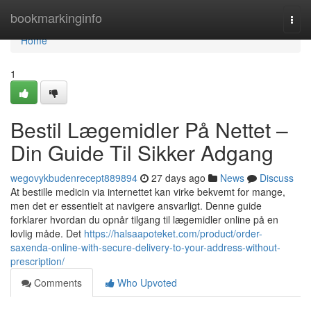
Home
bookmarkinginfo
Togg
navi
Home
1
Bestil Lægemidler På Nettet –
Din Guide Til Sikker Adgang
wegovykbudenrecept889894
27 days ago
News
Discuss
At bestille medicin via internettet kan virke bekvemt for mange,
men det er essentielt at navigere ansvarligt. Denne guide
forklarer hvordan du opnår tilgang til lægemidler online på en
lovlig måde. Det
https://halsaapoteket.com/product/order-
saxenda-online-with-secure-delivery-to-your-address-without-
prescription/
Comments
Who Upvoted