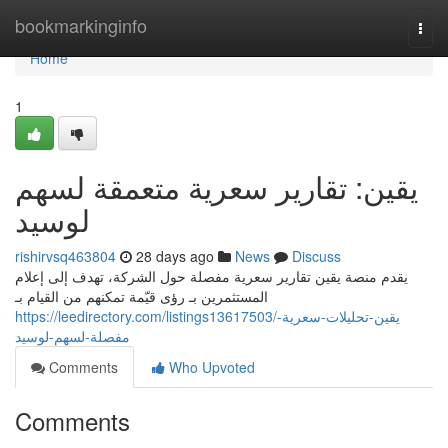
Home
bookmarkinginfo
Togg
navi
Home
1
يقين: تقارير سعرية متعمقة لسهم
لوسيد
rishirvsq463804
28 days ago
News
Discuss
يقدم منصة يقين تقارير سعرية مفصلة حول الشركة، تهدف إلى إعلام
المستثمرين بـ رؤى قيّمة تمكنهم من القيام بـ
https://leedirectory.com/listings13617503/يقين-تحليلات-سعرية-
مفصلة-لسهم-لوسيد
Comments
Who Upvoted
Comments