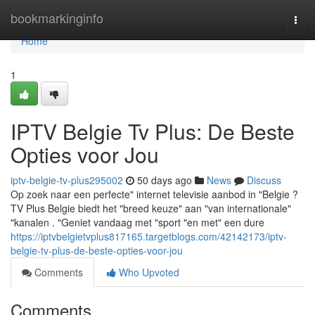
Home
bookmarkinginfo
Togg
navi
Home
1
IPTV Belgie Tv Plus: De Beste
Opties voor Jou
iptv-belgie-tv-plus295002
50 days ago
News
Discuss
Op zoek naar een perfecte" internet televisie aanbod in "Belgie ?
TV Plus Belgie biedt het "breed keuze" aan "van internationale"
"kanalen . "Geniet vandaag met "sport "en met" een dure
https://iptvbelgietvplus817165.targetblogs.com/42142173/iptv-
belgie-tv-plus-de-beste-opties-voor-jou
Comments
Who Upvoted
Comments