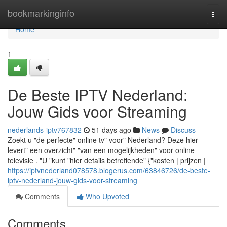
Home
bookmarkinginfo
Togg
navi
Home
1
De Beste IPTV Nederland:
Jouw Gids voor Streaming
nederlands-iptv767832
51 days ago
News
Discuss
Zoekt u "de perfecte" online tv" voor" Nederland? Deze hier
levert" een overzicht" "van een mogelijkheden" voor online
televisie . "U "kunt "hier details betreffende" {"kosten | prijzen |
https://iptvnederland078578.blogerus.com/63846726/de-beste-
iptv-nederland-jouw-gids-voor-streaming
Comments
Who Upvoted
Comments