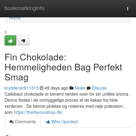
Home
bookmarkinginfo
Togg
navi
Home
1
Fin Chokolade:
Hemmeligheden Bag Perfekt
Smag
krydderier611315
49 days ago
News
Discuss
Callebaut chokolade er berømt verden over for sin unikke aroma .
Denne findes i de omhyggelige proces af de kakao fra hele
verdenen . De bønne plukkes og rosteres med nøje præcision ,
som
https://theflavourshop.dk/
Comments
Who Upvoted