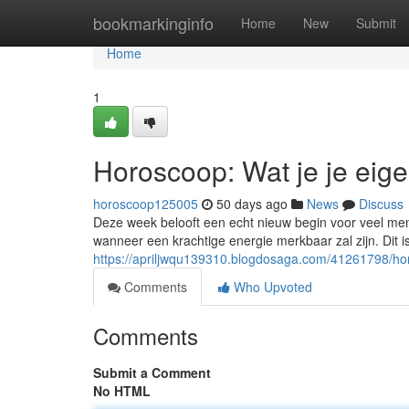
Home
bookmarkinginfo
Home
New
Submit
Home
1
Horoscoop: Wat je je eig
horoscoop125005
50 days ago
News
Discuss
Deze week belooft een echt nieuw begin voor veel men
wanneer een krachtige energie merkbaar zal zijn. Dit 
https://apriljwqu139310.blogdosaga.com/41261798/hor
Comments
Who Upvoted
Comments
Submit a Comment
No HTML