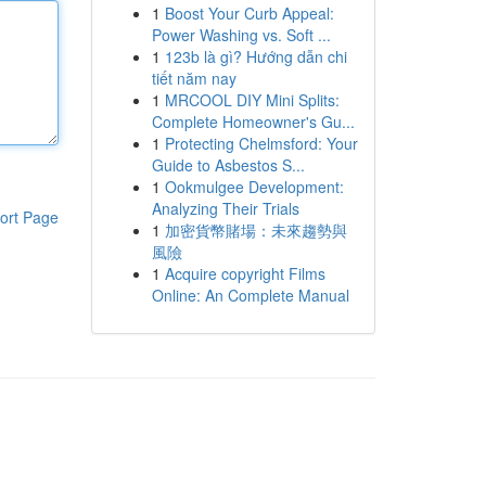
1
Boost Your Curb Appeal:
Power Washing vs. Soft ...
1
123b là gì? Hướng dẫn chi
tiết năm nay
1
MRCOOL DIY Mini Splits:
Complete Homeowner's Gu...
1
Protecting Chelmsford: Your
Guide to Asbestos S...
1
Ookmulgee Development:
Analyzing Their Trials
ort Page
1
加密貨幣賭場：未來趨勢與
風險
1
Acquire copyright Films
Online: An Complete Manual