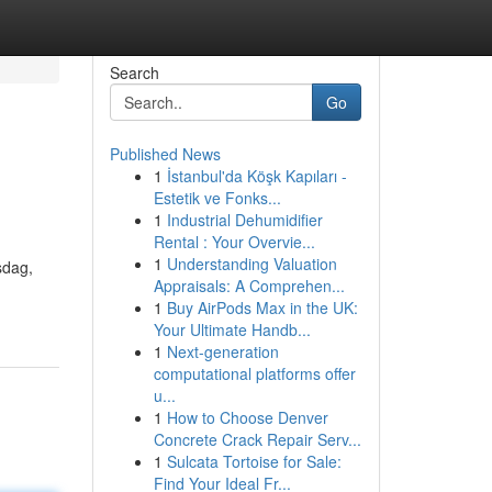
Search
Go
Published News
1
İstanbul'da Köşk Kapıları -
Estetik ve Fonks...
1
Industrial Dehumidifier
Rental : Your Overvie...
1
Understanding Valuation
sdag,
Appraisals: A Comprehen...
1
Buy AirPods Max in the UK:
Your Ultimate Handb...
1
Next-generation
computational platforms offer
u...
1
How to Choose Denver
Concrete Crack Repair Serv...
1
Sulcata Tortoise for Sale:
Find Your Ideal Fr...