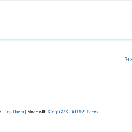
Rep
d
|
Top Users
| Made with
Kliqqi CMS
|
All RSS Feeds