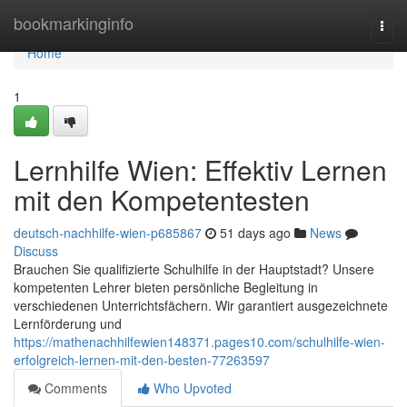
Home
bookmarkinginfo
Togg
navi
Home
1
Lernhilfe Wien: Effektiv Lernen
mit den Kompetentesten
deutsch-nachhilfe-wien-p685867
51 days ago
News
Discuss
Brauchen Sie qualifizierte Schulhilfe in der Hauptstadt? Unsere
kompetenten Lehrer bieten persönliche Begleitung in
verschiedenen Unterrichtsfächern. Wir garantiert ausgezeichnete
Lernförderung und
https://mathenachhilfewien148371.pages10.com/schulhilfe-wien-
erfolgreich-lernen-mit-den-besten-77263597
Comments
Who Upvoted