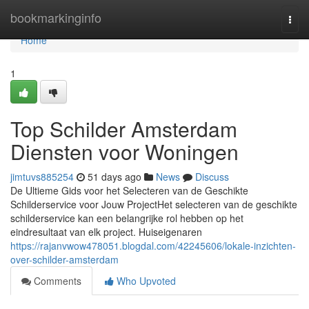
Home
bookmarkinginfo
Togg
navi
Home
1
Top Schilder Amsterdam
Diensten voor Woningen
jimtuvs885254
51 days ago
News
Discuss
De Ultieme Gids voor het Selecteren van de Geschikte
Schilderservice voor Jouw ProjectHet selecteren van de geschikte
schilderservice kan een belangrijke rol hebben op het
eindresultaat van elk project. Huiseigenaren
https://rajanvwow478051.blogdal.com/42245606/lokale-inzichten-
over-schilder-amsterdam
Comments
Who Upvoted