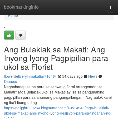
Home
bookmarkinginfo
Togg
navi
Home
1
Ang Bulaklak sa Makati: Ang
Inyong Iyong Pagpipilian para
ukol sa Florist
flowerdeliveryinmakatiar716464
54 days ago
News
Discuss
Naghahanap ka ba para sa sariwang floral arrangement sa
Makati? Mga Bulaklak ukol sa Makati ay isa sa pangunahing
pagpipilian para sa anumang pangangailangan . Nag-aalok kami
ng iba't ibang uri ng
https://nelljghr309264.blogsumer.com/40514940/mga-bulaklak-
ukol-sa-makati-ang-inyong-iyong-desisyon-para-sa-tindahan-ng-