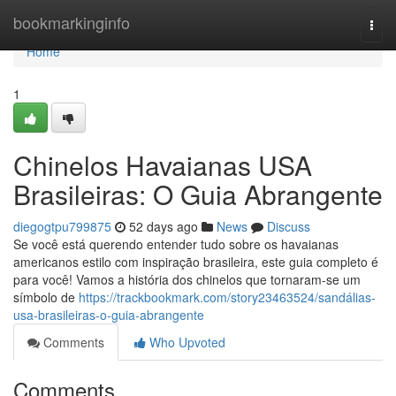
Home
bookmarkinginfo
Togg
navi
Home
1
Chinelos Havaianas USA
Brasileiras: O Guia Abrangente
diegogtpu799875
52 days ago
News
Discuss
Se você está querendo entender tudo sobre os havaianas
americanos estilo com inspiração brasileira, este guia completo é
para você! Vamos a história dos chinelos que tornaram-se um
símbolo de
https://trackbookmark.com/story23463524/sandálias-
usa-brasileiras-o-guia-abrangente
Comments
Who Upvoted
Comments