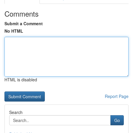
Comments
Submit a Comment
No HTML
HTML is disabled
Report Page
Search
Go