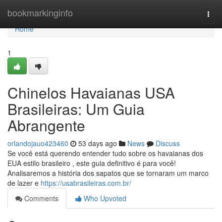
Home
bookmarkinginfo
Togg
navi
Home
1
Chinelos Havaianas USA
Brasileiras: Um Guia
Abrangente
orlandojauo423460
53 days ago
News
Discuss
Se você está querendo entender tudo sobre os havaianas dos
EUA estilo brasileiro , este guia definitivo é para você!
Analisaremos a história dos sapatos que se tornaram um marco
de lazer e
https://usabrasileiras.com.br/
Comments
Who Upvoted