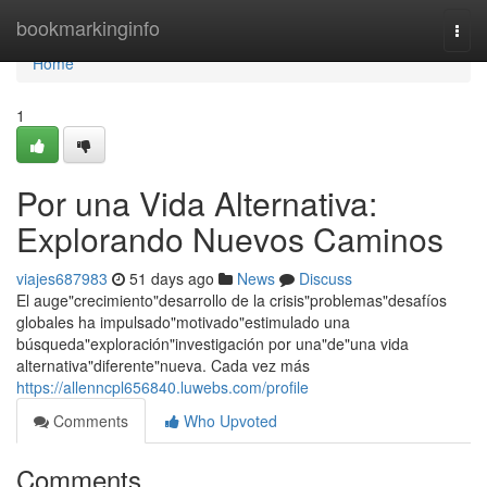
Home
bookmarkinginfo
Togg
navi
Home
1
Por una Vida Alternativa:
Explorando Nuevos Caminos
viajes687983
51 days ago
News
Discuss
El auge"crecimiento"desarrollo de la crisis"problemas"desafíos
globales ha impulsado"motivado"estimulado una
búsqueda"exploración"investigación por una"de"una vida
alternativa"diferente"nueva. Cada vez más
https://allenncpl656840.luwebs.com/profile
Comments
Who Upvoted
Comments