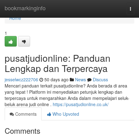
Home
bookmarkinginfo
Togg
navi
Home
1
pusatjudionline: Panduan
Lengkap dan Terpercaya
jesselwcz222706
50 days ago
News
Discuss
Mencari panduan terkait pusatjudionline? Anda berada di area
yang tepat ! Platform ini menyediakan petunjuk lengkap dan
terpercaya untuk mengarahkan Anda dalam mempelajari seluk-
beluk arena judi online .
https://pusatjudionline.co.uk/
Comments
Who Upvoted
Comments