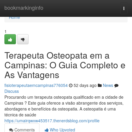
Home
bookmarkinginfo
Togg
navi
Home
1
Terapeuta Osteopata em a
Campinas: O Guia Completo e
As Vantagens
fisioterapeutaemcampinas776054
52 days ago
News
Discuss
Procurando um terapeuta osteopata qualificado em a cidade de
Campinas ? Este guia oferece a visão abrangente dos serviços,
abordagens e benefícios da osteopatia. A osteopatia é uma
técnica de saúde
https://umairqwxw453517.thenerdsblog.com/profile
Comments
Who Upvoted