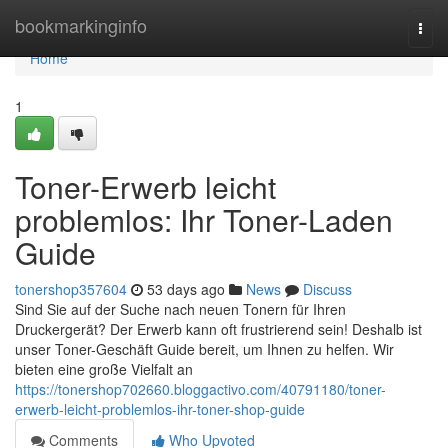
Home
bookmarkinginfo
Togg
navi
Home
1
Toner-Erwerb leicht
problemlos: Ihr Toner-Laden
Guide
tonershop357604
53 days ago
News
Discuss
Sind Sie auf der Suche nach neuen Tonern für Ihren
Druckergerät? Der Erwerb kann oft frustrierend sein! Deshalb ist
unser Toner-Geschäft Guide bereit, um Ihnen zu helfen. Wir
bieten eine große Vielfalt an
https://tonershop702660.bloggactivo.com/40791180/toner-
erwerb-leicht-problemlos-ihr-toner-shop-guide
Comments
Who Upvoted