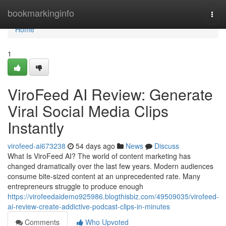
Home
bookmarkinginfo
Togg
navi
Home
1
ViroFeed AI Review: Generate
Viral Social Media Clips
Instantly
virofeed-ai673238
54 days ago
News
Discuss
What Is ViroFeed AI? The world of content marketing has
changed dramatically over the last few years. Modern audiences
consume bite-sized content at an unprecedented rate. Many
entrepreneurs struggle to produce enough
https://virofeedaidemo925986.blogthisbiz.com/49509035/virofeed-
ai-review-create-addictive-podcast-clips-in-minutes
Comments
Who Upvoted