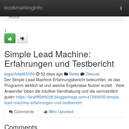
Home
bookmarkinginfo
Togg
navi
Home
1
Simple Lead Machine:
Erfahrungen und Testbericht
teganfxlq965058
52 days ago
News
Discuss
Der Simple Lead Machine Erfahrungsbericht beleuchtet, ob das
Programm wirklich ist und welche Ergebnisse Nutzer erzielt . Viele
Anwender loben die intuitive Handhabung und die vermeintlich
guten
https://laraftff289028.bloggerbags.com/47269500/simple-
lead-machine-erfahrungen-und-testbericht
Comments
Who Upvoted
Comments