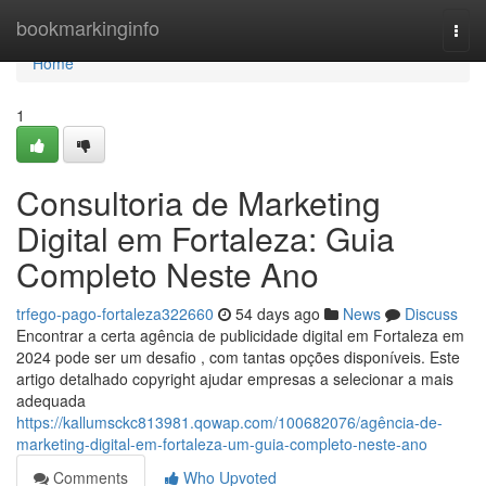
Home
bookmarkinginfo
Togg
navi
Home
1
Consultoria de Marketing
Digital em Fortaleza: Guia
Completo Neste Ano
trfego-pago-fortaleza322660
54 days ago
News
Discuss
Encontrar a certa agência de publicidade digital em Fortaleza em
2024 pode ser um desafio , com tantas opções disponíveis. Este
artigo detalhado copyright ajudar empresas a selecionar a mais
adequada
https://kallumsckc813981.qowap.com/100682076/agência-de-
marketing-digital-em-fortaleza-um-guia-completo-neste-ano
Comments
Who Upvoted