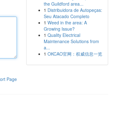
the Guildford area...
1
Distribuidora de Autopeças:
Seu Atacado Completo
1
Weed in the area: A
Growing Issue?
1
Quality Electrical
Maintenance Solutions from
a...
1
OKCAO官网：权威信息一览
ort Page