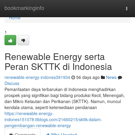
Home
bookmarkinginfo
Togg
navi
Home
1
Renewable Energy serta
Peran SKTTK di Indonesia
renewable-energy-indones391934
56 days ago
News
Discuss
Pemanfaatan daya terbarukan di Indonesia menghadirkan
prospek yang signifikan bagi bidang produksi Kecil, Menengah,
dan Mikro Kelautan dan Perikanan (SKTTK). Namun, muncul
kendala utama, seperti ketersediaan pendanaan
https://renewable-energy-
indones151078.ttblogs.com/21660215/skttk-dalam-
pengembangan-renewable-energy
Comments
Who Upvoted