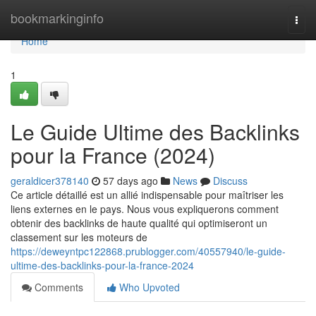
Home
bookmarkinginfo
Togg
navi
Home
1
Le Guide Ultime des Backlinks
pour la France (2024)
geraldicer378140
57 days ago
News
Discuss
Ce article détaillé est un allié indispensable pour maîtriser les
liens externes en le pays. Nous vous expliquerons comment
obtenir des backlinks de haute qualité qui optimiseront un
classement sur les moteurs de
https://deweyntpc122868.prublogger.com/40557940/le-guide-
ultime-des-backlinks-pour-la-france-2024
Comments
Who Upvoted