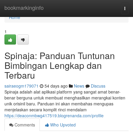
Home
bookmarkinginfo
Togg
navi
Home
1
Spinaja: Panduan Tuntunan
Bimbingan Lengkap dan
Terbaru
sairaeogm179071
54 days ago
News
Discuss
Spinaja adalah alat aplikasi platform yang sangat amat benar-
benar berguna untuk membuat menghasilkan merangkai konten
unik orisinil baru. Panduan ini akan membahas mengupas
menjelaskan secara komplit rinci mendalam
https://deaconmbwg417519.blogrenanda.com/profile
Comments
Who Upvoted