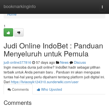
Home
bookmarkinginfo
Togg
navi
Home
1
Judi Online IndoBet : Panduan
Menyeluruh untuk Pemula
judi-online377816
57 days ago
News
Discuss
Ingin mencoba dunia judi online? IndoBet hadir sebagai pilihan
terbaik untuk Anda pemain baru . Panduan ini akan mengupas
tuntas hal-hal yang perlu dipahami tentang platform judi digital ini.
Dari
https://liviaosyk124310.sunderwiki.com/user
Comments
Who Upvoted
Comments