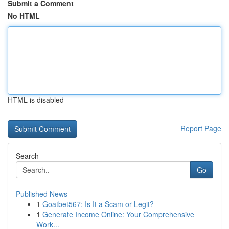
Submit a Comment
No HTML
HTML is disabled
Report Page
Search
Go
Published News
1
Goatbet567: Is It a Scam or Legit?
1
Generate Income Online: Your Comprehensive
Work...