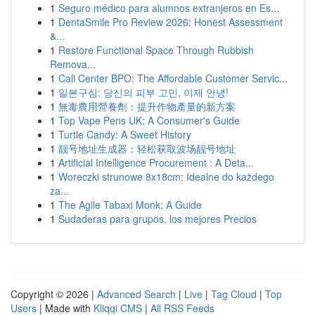
1
Seguro médico para alumnos extranjeros en Es...
1
DentaSmile Pro Review 2026: Honest Assessment
&...
1
Restore Functional Space Through Rubbish
Remova...
1
Call Center BPO: The Affordable Customer Servic...
1
일본구심: 당신의 피부 고민, 이제 안녕!
1
無毒農用營養劑：提升作物產量的新方案
1
Top Vape Pens UK: A Consumer's Guide
1
Turtle Candy: A Sweet History
1
靓号地址生成器：轻松获取波场靓号地址
1
Artificial Intelligence Procurement : A Deta...
1
Woreczki strunowe 8x18cm: Idealne do każdego
za...
1
The Agile Tabaxi Monk: A Guide
1
Sudaderas para grupos, los mejores Precios
Copyright © 2026 |
Advanced Search
|
Live
|
Tag Cloud
|
Top
Users
| Made with
Kliqqi CMS
|
All RSS Feeds