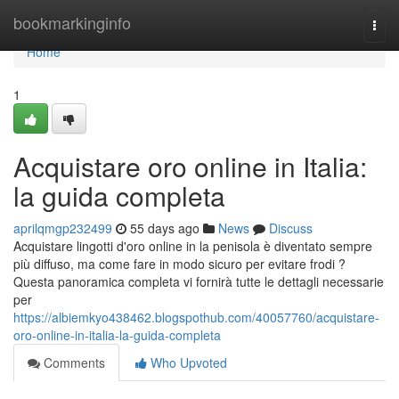
Home
bookmarkinginfo
Togg
navi
Home
1
Acquistare oro online in Italia:
la guida completa
aprilqmgp232499
55 days ago
News
Discuss
Acquistare lingotti d'oro online in la penisola è diventato sempre
più diffuso, ma come fare in modo sicuro per evitare frodi ?
Questa panoramica completa vi fornirà tutte le dettagli necessarie
per
https://albiemkyo438462.blogspothub.com/40057760/acquistare-
oro-online-in-italia-la-guida-completa
Comments
Who Upvoted