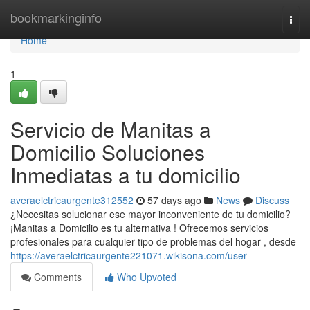
Home
bookmarkinginfo
Togg
navi
Home
1
Servicio de Manitas a
Domicilio Soluciones
Inmediatas a tu domicilio
averaelctricaurgente312552
57 days ago
News
Discuss
¿Necesitas solucionar ese mayor inconveniente de tu domicilio?
¡Manitas a Domicilio es tu alternativa ! Ofrecemos servicios
profesionales para cualquier tipo de problemas del hogar , desde
https://averaelctricaurgente221071.wikisona.com/user
Comments
Who Upvoted