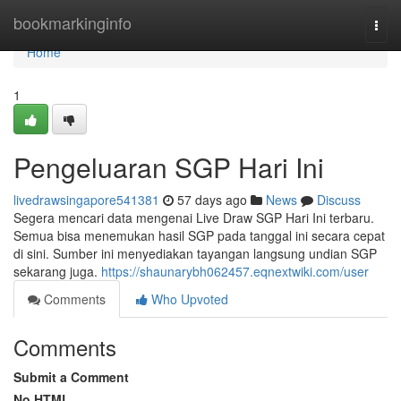
Home
bookmarkinginfo
Togg
navi
Home
1
Pengeluaran SGP Hari Ini
livedrawsingapore541381
57 days ago
News
Discuss
Segera mencari data mengenai Live Draw SGP Hari Ini terbaru.
Semua bisa menemukan hasil SGP pada tanggal ini secara cepat
di sini. Sumber ini menyediakan tayangan langsung undian SGP
sekarang juga.
https://shaunarybh062457.eqnextwiki.com/user
Comments
Who Upvoted
Comments
Submit a Comment
No HTML