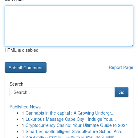
HTML is disabled
Report Page
Search
Go
Published News
1
Cannabis in the capital : A Growing Undergr...
1
Luxurious Massage Cape City : Indulge Your...
1
Cryptocurrency Casino: Your Ultimate Guide to 2024
1
Smart SchoolIntelligent SchoolFuture School Aca...
1
WPS Office 中文版：无偿 办公 软件 深度 测试