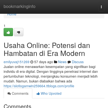
Home
bookmarkinginfo
Togg
navi
Home
1
Usaha Online: Potensi dan
Hambatan di Era Modern
emilyuvaj151269
57 days ago
News
Discuss
Jualan online menawarkan kesempatan yang signifikan bagi
individu di era digital. Dengan tingginya penetrasi internet dan
pertumbuhan teknologi, menjangkau konsumen menjadi lebih
mudah. Namun, bukan diabaikan bahwa ada
https://slotlogamwin259664.ttblogs.com/profile
Comments
Who Upvoted
Comments