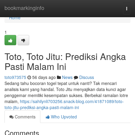
Home
bookmarkinginfo
Togg
navi
Home
1
Toto, Toto Jitu: Prediksi Angka
Pasti Malam Ini
toto973575
56 days ago
News
Discuss
Sedang tahu bocoran togel tepat untuk nanti? Tak mencari
analisis kami yang handal. Toto Jitu menyajikan data kunci agar
penggemar memiliki kesempatan sukses. Berbekal ramalan lotre
malam,
https://sahilynli703256.snack-blog.com/41871089/toto-
toto-jitu-prediksi-angka-pasti-malam-ini
Comments
Who Upvoted
Comments