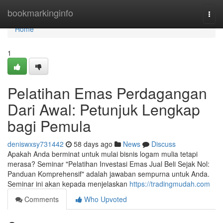
Home
bookmarkinginfo
Togg
navi
Home
1
Pelatihan Emas Perdagangan
Dari Awal: Petunjuk Lengkap
bagi Pemula
deniswxsy731442
58 days ago
News
Discuss
Apakah Anda berminat untuk mulai bisnis logam mulia tetapi
merasa? Seminar "Pelatihan Investasi Emas Jual Beli Sejak Nol:
Panduan Komprehensif" adalah jawaban sempurna untuk Anda.
Seminar ini akan kepada menjelaskan
https://tradingmudah.com
Comments
Who Upvoted