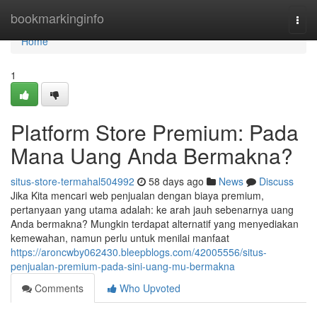
Home
bookmarkinginfo
Togg
navi
Home
1
Platform Store Premium: Pada
Mana Uang Anda Bermakna?
situs-store-termahal504992
58 days ago
News
Discuss
Jika Kita mencari web penjualan dengan biaya premium,
pertanyaan yang utama adalah: ke arah jauh sebenarnya uang
Anda bermakna? Mungkin terdapat alternatif yang menyediakan
kemewahan, namun perlu untuk menilai manfaat
https://aroncwby062430.bleepblogs.com/42005556/situs-
penjualan-premium-pada-sini-uang-mu-bermakna
Comments
Who Upvoted