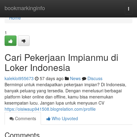
Home
bookmarkinginfo
Togg
navi
Home
1
Cari Pekerjaan Impianmu di
Loker Indonesia
kalekloi955673
57 days ago
News
Discuss
Bermimpi untuk mendapatkan pekerjaan impian? Di Indonesia,
banyak peluang yang tersedia. Dengan menelusuri berbagai
platform loker online dan offline, kamu bisa menemukan
kesempatan lucu. Jangan lupa untuk menyusun CV
https://oisiwaup941508.blogrelation.com/profile
Comments
Who Upvoted
Comments