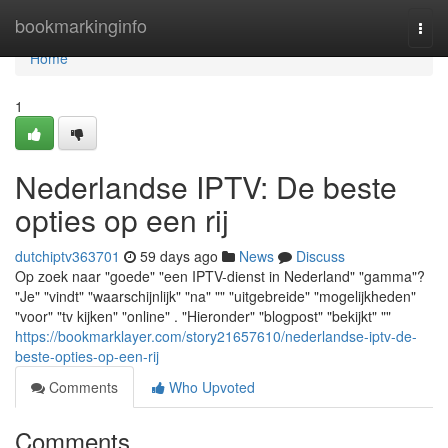
Home
bookmarkinginfo
Togg
navi
Home
1
Nederlandse IPTV: De beste
opties op een rij
dutchiptv363701
59 days ago
News
Discuss
Op zoek naar "goede" "een IPTV-dienst in Nederland" "gamma"?
"Je" "vindt" "waarschijnlijk" "na" "" "uitgebreide" "mogelijkheden"
"voor" "tv kijken" "online" . "Hieronder" "blogpost" "bekijkt" ""
https://bookmarklayer.com/story21657610/nederlandse-iptv-de-
beste-opties-op-een-rij
Comments
Who Upvoted
Comments