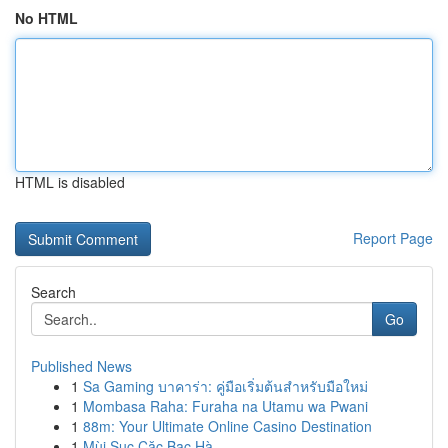
No HTML
HTML is disabled
Report Page
Search
Go
Published News
1
Sa Gaming บาคาร่า: คู่มือเริ่มต้นสำหรับมือใหม่
1
Mombasa Raha: Furaha na Utamu wa Pwani
1
88m: Your Ultimate Online Casino Destination
1
Mùi Sục Cặc Bạc Hà