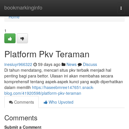
Home
bookmarkinginfo
Togg
navi
Home
1
Platform Pkv Teraman
inesiuyr966322
59 days ago
News
Discuss
Di tahun mendatang, mencari situs pkv terbaik menjadi hal
penting bagi para bettor. Ulasan ini akan membahas secara
komprehensif tentang aspek-aspek kunci yang wajib diperhatikan
dalam memilih
https://haseebmree147651.snack-
blog.com/41920598/platform-pkv-teraman
Comments
Who Upvoted
Comments
Submit a Comment