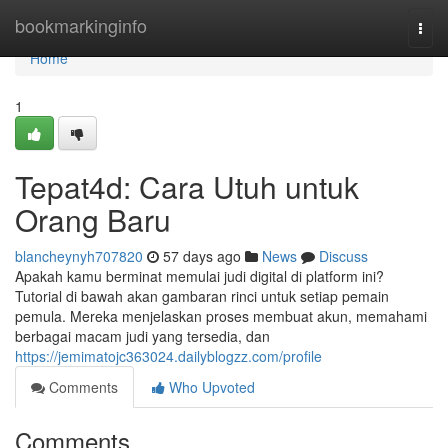
Home
bookmarkinginfo
Togg
navi
Home
1
Tepat4d: Cara Utuh untuk
Orang Baru
blancheynyh707820
57 days ago
News
Discuss
Apakah kamu berminat memulai judi digital di platform ini?
Tutorial di bawah akan gambaran rinci untuk setiap pemain
pemula. Mereka menjelaskan proses membuat akun, memahami
berbagai macam judi yang tersedia, dan
https://jemimatojc363024.dailyblogzz.com/profile
Comments
Who Upvoted
Comments