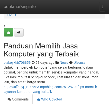
Home
bookmarkinginfo
Togg
navi
Home
1
Panduan Memilih Jasa
Komputer yang Terbaik
blakeykkb706659
59 days ago
News
Discuss
Untuk memperoleh komputer yang selalu berfungsi dalam
optimal, penting untuk memilih service komputer yang handal.
Evaluasi reputasi bengkel service, lihat ulasan dari konsumen
lain, dan amati harga serta
https://tiffanyjkjr277523.mpeblog.com/75128793/tips-memilih-
layanan-komputer-yang-terbaik
Comments
Who Upvoted