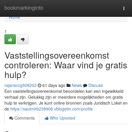
Home
bookmarkinginfo
Togg
navi
Home
1
Vaststellingsovereenkomst
controleren: Waar vind je gratis
hulp?
rajansczg508202
61 days ago
News
Discuss
Een vaststellingsovereenkomst beoordelen kan een ingewikkeld
verhaal zijn. Gelukkig zijn er meerdere mogelijkheden om gratis
hulp te verkrijgen. Je kunt online bronnen zoals Juridisch Loket en
de
https://saulmlrb238906.vblogetin.com/profile
Comments
Who Upvoted