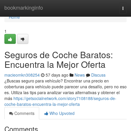
Home
bookmarkinginfo
Togg
navi
Home
1
Seguros de Coche Baratos:
Encuentra la Mejor Oferta
macieomkn308254
57 days ago
News
Discuss
¿Buscas seguro para vehículo? Encontrar una precio en
coberturas para vehículo puede parecer una desafío, pero no eso
es. Utiliza las tips para analizar varias alternativas y obtener el
más
https://getsocialnetwork.com/story7108188/seguros-de-
coche-baratos-encuentra-la-mejor-oferta
Comments
Who Upvoted
Comments