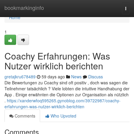
Home
bookmarkinginfo
Togg
navi
Home
1
Coachy Erfahrungen: Was
Nutzer wirklich berichten
gretajkru678489
59 days ago
News
Discuss
Die Bewertungen zu Coachy sind oft positiv , doch was sagen die
Teilnehmer tatsächlich ? Viele lobten die intuitive Handhabung der
App . Einige erwähnten die Optionen zur Organisation als nützlich
.
https://xanderwfoq595265.gynoblog.com/39722987/coachy-
erfahrungen-was-nutzer-wirklich-berichten
Comments
Who Upvoted
Comments