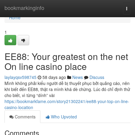
Home
bookmarkinginfo
Togg
navi
Home
1
EE88: Your greatest on the net
On line casino place
laylayqsv598745
58 days ago
News
Discuss
Mình không phải kiểu người dễ bị thuyết phục bởi quảng cáo, nên
khi biết đến EE88, thật ra mình khá dè chừng. Lúc đó chỉ định thử
cho biết, vì từng “dính” vài
https://bookmarkfame.com/story21302241/ee88-your-top-on-line-
casino-location
Comments
Who Upvoted
Comments