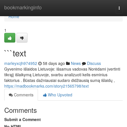
Home
bookmarkinginfo
Togg
navi
Home
1
```text
marleyxcjh974952
58 days ago
News
Discuss
Gyvenimo išlaidos Lietuvoje: išsamus vadovas Norėdami įvertinti
tikrąjį išlaikymą Lietuvoje, svarbu analizuoti kelis esminius
faktorius . Būstas dažniausiai sudaro didžiausią sumą išlaidų ,
https://madbookmarks.com/story21565798/text
Comments
Who Upvoted
Comments
Submit a Comment
No HTML