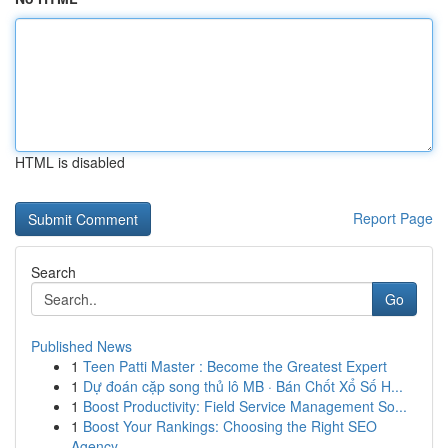
HTML is disabled
Report Page
Search
Go
Published News
1
Teen Patti Master : Become the Greatest Expert
1
Dự đoán cặp song thủ lô MB · Bán Chốt Xổ Số H...
1
Boost Productivity: Field Service Management So...
1
Boost Your Rankings: Choosing the Right SEO
Agency