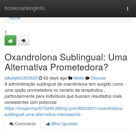
Home
bookmarkinginfo
Togg
navi
Home
1
Oxandrolona Sublingual: Uma
Alternativa Prometedora?
jakubjebx353529
62 days ago
News
Discuss
A administração sublingual de oxandrolona tem surgido como
uma opção prometedora no cenário da terapêutica ,
particularmente para indivíduos que buscam resultados mais
consistentes com potencial
https://imogenrquf070495.jiliblog.com/98034531/oxandrolona-
sublingual-uma-alternativa-interessante
Comments
Who Upvoted