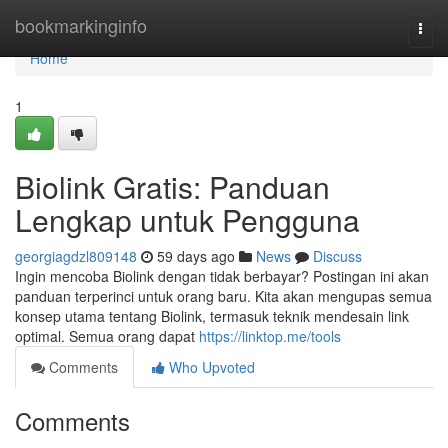
Home
bookmarkinginfo
Togg
navi
Home
1
Biolink Gratis: Panduan
Lengkap untuk Pengguna
georgiagdzl809148
59 days ago
News
Discuss
Ingin mencoba Biolink dengan tidak berbayar? Postingan ini akan
panduan terperinci untuk orang baru. Kita akan mengupas semua
konsep utama tentang Biolink, termasuk teknik mendesain link
optimal. Semua orang dapat
https://linktop.me/tools
Comments
Who Upvoted
Comments