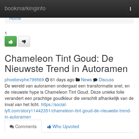
Home
bookmarkinginfo
Togg
navi
Home
1
Chameleon Tint Goud: De
Nieuwste Trend in Autoramen
phoebevphe799569
61 days ago
News
Discuss
De wereld van autoramen ondergaat een transformatie snel, en
de nieuwste hype is Chameleon Tint Goud. Deze unieke folie
verandert een prachtige goudkleur die verschilt afhankelijk van de
inval van het licht.
https://social-
lyft.com/story11442351/chameleon-tint-goud-de-nieuwste-trend-
in-autoramen
Comments
Who Upvoted