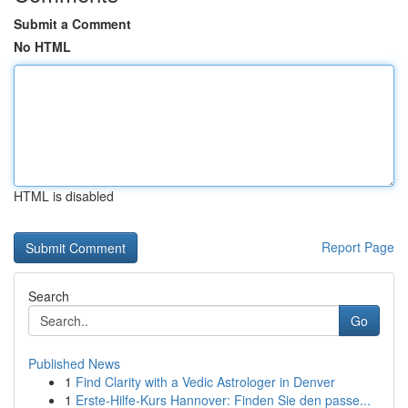
Submit a Comment
No HTML
HTML is disabled
Report Page
Search
Go
Published News
1
Find Clarity with a Vedic Astrologer in Denver
1
Erste-Hilfe-Kurs Hannover: Finden Sie den passe...