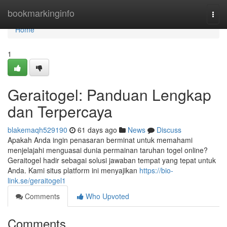
Home
bookmarkinginfo
Togg
navi
Home
1
Geraitogel: Panduan Lengkap
dan Terpercaya
blakemaqh529190
61 days ago
News
Discuss
Apakah Anda ingin penasaran berminat untuk memahami
menjelajahi menguasai dunia permainan taruhan togel online?
Geraitogel hadir sebagai solusi jawaban tempat yang tepat untuk
Anda. Kami situs platform ini menyajikan
https://bio-
link.se/geraitogel1
Comments
Who Upvoted
Comments