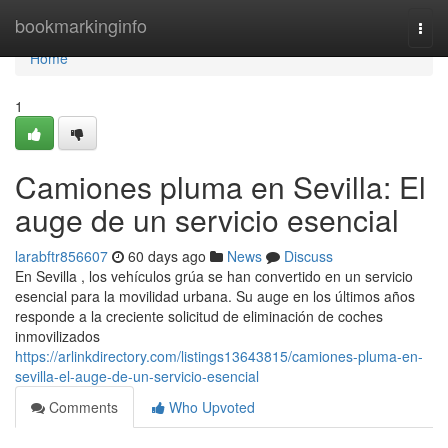
Home
bookmarkinginfo
Togg
navi
Home
1
Camiones pluma en Sevilla: El
auge de un servicio esencial
larabftr856607
60 days ago
News
Discuss
En Sevilla , los vehículos grúa se han convertido en un servicio
esencial para la movilidad urbana. Su auge en los últimos años
responde a la creciente solicitud de eliminación de coches
inmovilizados
https://arlinkdirectory.com/listings13643815/camiones-pluma-en-
sevilla-el-auge-de-un-servicio-esencial
Comments
Who Upvoted