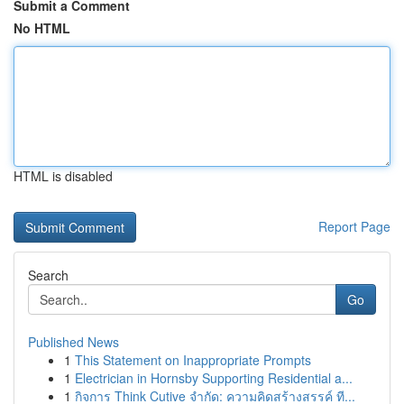
Submit a Comment
No HTML
HTML is disabled
Report Page
Search
Go
Published News
1
This Statement on Inappropriate Prompts
1
Electrician in Hornsby Supporting Residential a...
1
กิจการ Think Cutive จำกัด: ความคิดสร้างสรรค์ ที...